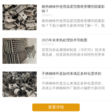
耐热钢铸件使用温度范围将受哪些因素影
响？
2026/2/2
耐热钢铸件使用温度范围将受哪些因素影
响？下面小编带大家来详细了解一下。既
然被称为是耐热钢铸件，那么此类铸件的
耐热性能一定是很厉害的，但具体能够承
受多高的一个温度也会受到很多因素的限
2025年未来热处理技术导航图
2025/12/4
制，包括耐热钢铸件的
背景目前金属增材制造（3D打印）技术发
展迅速，但其固有的快速冷却特性也带来
了独特的挑战，热处理是解决这些问题的
关键后处理工艺。原理利用热处理调控快
速凝固形成的非平衡组织，消除缺陷、优
不锈钢铸件是如何来满足多样化需求的
化相组成。关键技术
2025/12/4
不锈钢铸件是怎么来满足多样化需求的，
具体让不锈钢铸件厂家的小编带大家共同
了解一下。不锈钢铸件之所以能够满足多
样化需求，主要归因于其独特的材质特
性、灵活的制造工艺、广泛的应用领域以
查看详情
及可定制化的服务。以下