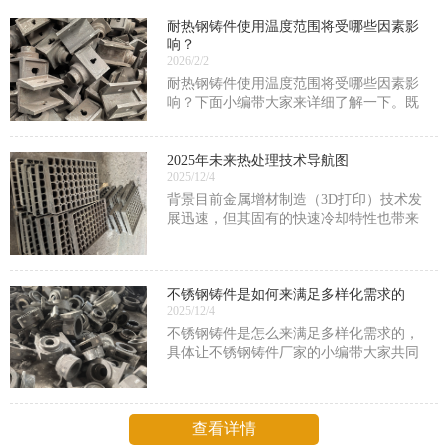
耐热钢铸件使用温度范围将受哪些因素影
响？
2026/2/2
耐热钢铸件使用温度范围将受哪些因素影
响？下面小编带大家来详细了解一下。既
然被称为是耐热钢铸件，那么此类铸件的
耐热性能一定是很厉害的，但具体能够承
受多高的一个温度也会受到很多因素的限
2025年未来热处理技术导航图
2025/12/4
制，包括耐热钢铸件的
背景目前金属增材制造（3D打印）技术发
展迅速，但其固有的快速冷却特性也带来
了独特的挑战，热处理是解决这些问题的
关键后处理工艺。原理利用热处理调控快
速凝固形成的非平衡组织，消除缺陷、优
不锈钢铸件是如何来满足多样化需求的
化相组成。关键技术
2025/12/4
不锈钢铸件是怎么来满足多样化需求的，
具体让不锈钢铸件厂家的小编带大家共同
了解一下。不锈钢铸件之所以能够满足多
样化需求，主要归因于其独特的材质特
性、灵活的制造工艺、广泛的应用领域以
查看详情
及可定制化的服务。以下