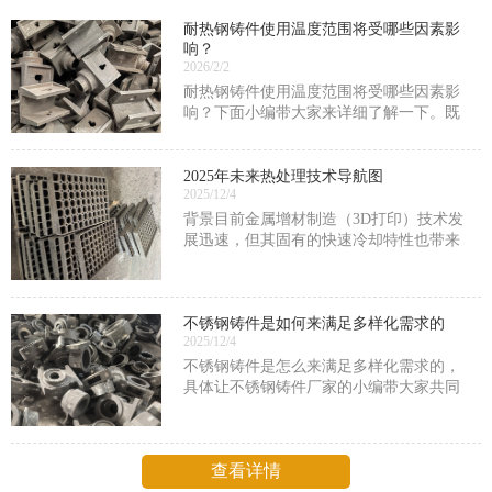
耐热钢铸件使用温度范围将受哪些因素影
响？
2026/2/2
耐热钢铸件使用温度范围将受哪些因素影
响？下面小编带大家来详细了解一下。既
然被称为是耐热钢铸件，那么此类铸件的
耐热性能一定是很厉害的，但具体能够承
受多高的一个温度也会受到很多因素的限
2025年未来热处理技术导航图
2025/12/4
制，包括耐热钢铸件的
背景目前金属增材制造（3D打印）技术发
展迅速，但其固有的快速冷却特性也带来
了独特的挑战，热处理是解决这些问题的
关键后处理工艺。原理利用热处理调控快
速凝固形成的非平衡组织，消除缺陷、优
不锈钢铸件是如何来满足多样化需求的
化相组成。关键技术
2025/12/4
不锈钢铸件是怎么来满足多样化需求的，
具体让不锈钢铸件厂家的小编带大家共同
了解一下。不锈钢铸件之所以能够满足多
样化需求，主要归因于其独特的材质特
性、灵活的制造工艺、广泛的应用领域以
查看详情
及可定制化的服务。以下